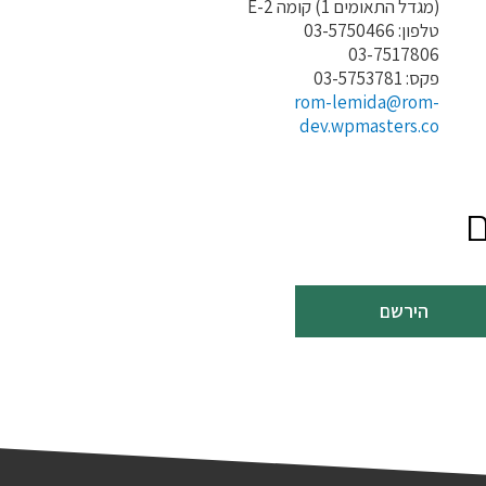
(מגדל התאומים 1) קומה E-2
טלפון: 03-5750466
03-7517806
פקס: 03-5753781
rom-lemida@rom-
dev.wpmasters.co
ם
הירשם