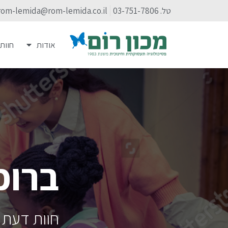
טל. 03-751-7806
rom-lemida@rom-lemida.co.il
אודות
חוות
ברוכ
חוות דעת מ