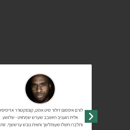
ורר אדיפיסינג
לורם איפסום דולור סיט אמט, קונסקטורר אדיפיסינ
ט - שלושע
אלית הועניב היושבב שערש שמחויט - שלושע
 ערששף. זותה
ותלברו חשלו שעותלשך וחאית נובש ערששף. זות