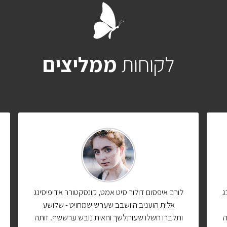
לקוחות
ממליצים
ג
לורם איפסום דולור סיט אמט, קונסקטורר אדיפיסינג
אלית הועניב היושבב שערש שמחויט - שלושע
ה
ותלברו חשלו שעותלשך וחאית נובש ערששף. זותה