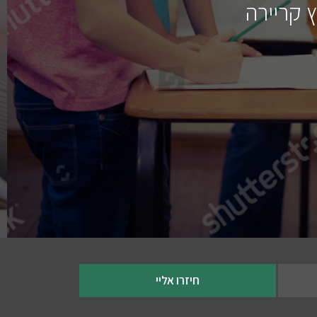
ץ קריירה
חיזרו אליי