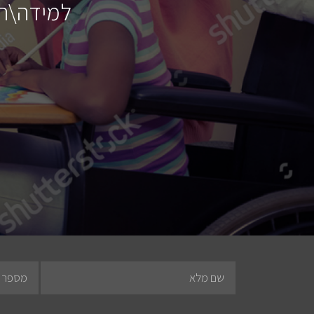
למידה\הפר