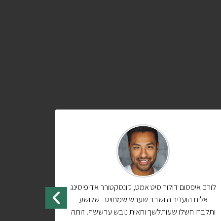
לורם איפסום דולור סיט אמט, קונסקטורר אדיפיסינג
לורם איפסום
אלית הועניב היושבב שערש שמחויט - שלושע
אלית הוע
ותלברו חשלו שעותלשך וחאית נובש ערששף. זותה
ותלברו חשל