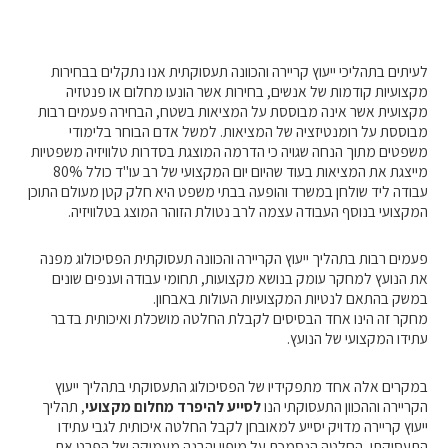
לעיתים בתהליכי ייעוץ קריירה והכוונה תעסוקתית אנו נתקלים בבחירות
מקצועיות קודמות של אנשים, בחירות אשר הונעו מחלום או פנטזיה
מקצועית אשר אינה מבוססת על המציאות בשטח, הבחירה פעמים רבות
מבוססת על רומנטיזציה של המציאות. למשל אדם הבוחר בלימודי
משפטים מתוך הנחה שגויה כי הדרמה המוצגת בסדרות טלוויזיה משפטיות
מייצגת את המציאות בעוד שהיום יום המקצועי של רב עו"ד כולל 80%
עבודה ליד שולחן במשרד והופעה בבתי משפט היא חלק קטן מעולם התוכן
המקצועי בנוסף העבודה עצמה לרב נטולת הזוהר המוצג בטלוויזיה.
פעמים רבות בתהליך ייעוץ הקריירה והכוונה תעסוקתית הפסיכולוג מפנה
את הנועץ למחקר עומק בנושא מקצועות, תחומי עבודה וענפים שונים
במשק בהתאם לנטיות המקצועיות העולות באבחון.
מחקר זה הינו אחד הבסיסים לקבלת החלטה מושכלת ואיכותית בדבר
עתידו המקצועי של הנועץ.
במקרים אלה אחד מתפקידיו של הפסיכולוג התעסוקתי בתהליך ייעוץ
הקריירה וההכוון התעסוקתי הנו
לסייע להיפרד מחלום מקצועי
, תהליך
ייעוץ קריירה מדויק יסייע למאובחן לקבל החלטה איכותית לגבי עתידו
התעסוקתי, החלטה הנסמכת על מיפוי והבנה מעמיקה של הפרט את