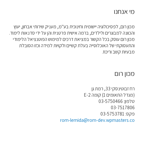
מי אנחנו
מכון רום, לפסיכולוגיה יישומית וחינוכית בע"מ, מעניק שירותי אבחון, יעוץ
והכוונה למבוגרים ולילדים, ברמה אישית פרטנית והן על ידי סדנאות לימוד.
מכון רום עוסק בכל הקשור במציאת דרכים למימוש הפוטנציאל הלימודי
והתעסוקתי של האוכלוסייה בעלת קשיים ולקויות למידה וכזו הסובלת
מבעיות קשב וריכוז.
מכון רום
רח זבוטינסקי 33, רמת גן
(מגדל התאומים 1) קומה E-2
טלפון: 03-5750466
03-7517806
פקס: 03-5753781
rom-lemida@rom-dev.wpmasters.co