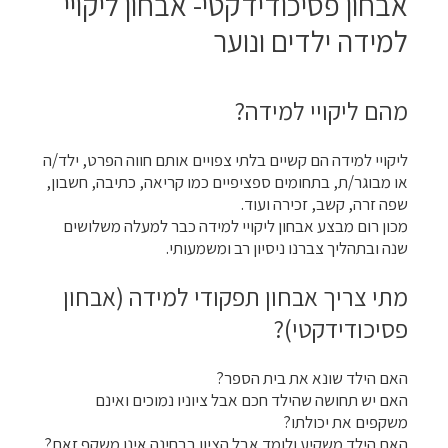
אבחון פסיכודידקטי- אבחון ליקויי
למידה ילדים ונוער
מהם ליקויי למידה?
ליקויי למידה הם קשיים בלתי צפויים אותם חווה הפרט, ילד/ה
או מבוגר/ת, בתחומים ספציפיים כמו קריאה, כתיבה, חשבון,
שפה זרה, קשב, זכירה ועוד.
מכון רום מבצע אבחון ליקויי למידה כבר למעלה משלושים
שנה ובתהליך צברנו ניסיון רב ומשמעותי.
מתי צריך אבחון תפקודי למידה (אבחון
פסיכודידקטי)?
האם הילד שונא את בית הספר?
האם יש תחושה שהילד חכם אבל ציוניו נמוכים ואינם
משקפים את יכולתו?
האם הילד משקיע ולומד אבל הציון בבחינה אינו משקף זאת?