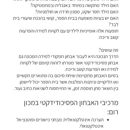
האם הילד מתקשה במיוחד באנגלית ובמתמטיקה?
האם הילד חסר שקט, מפגין חרדה או חולמניות?
האם יש בעיות משמעת בבית הספר, קושי בהכנת שיעורי בית
לבד?
תופעות אלה אופייניות לילדים עם לקויות למידה והפרעות
קשב וריכוז.
מה עושים?
הדרך הנכונה היא לעבור אבחון תפקודי למידה המכונה גם
אבחון פסיכודידקטי אשר מטרתו לזהות קיומם של לקויות
למידה ואו הפרעות קשב וריכוז.
בסיום האבחון מתקיימת שיחת סיכום בה מתוארים הקשיים
ואו הליקויים וניתנות המלצות אשר בית הספר יכול ליישמן.
בין השאר מתן תוספת זמן, אי התייחסות לשגיאות כתיב ועוד.
מרכיבי האבחון הפסיכודידקטי במכון
רום:
הערכה אינטלקטואלית: מבחני כישורים ופוטנציאל
אינטלקטואלי.