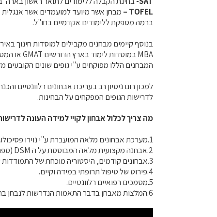
SAT-
בחינת הקבלה ללימודים לתואר ראשון בארה"ב
TOFEL –
מבחן אשר מיועד למועמדים אשר אנגלית 
ברמה מספקת ללימודים אקדמיים בחו"ל.
בנוסף קיימים מבחנים מקבילים למוסדות חינוך באירופ
MBA במוסדות לימוד בארץ הדורשים GMAT או המסלול הארבע שנתי לרפואה לבעלי תואר ראשון המצריך בחינת GRE ועוד).
המבחנים הללו מפוקחים ע"י גופים שונים הקובעים מד
למכון רום ניסיון רב בעריכת אבחונים רלוונטיים ו
לדרישות הגופים המפקחים על הבחינות.
מה צריך לכלול אבחון לקויי למידה העונה לדריש
1.מערכת אבחונים מלאה המועברת ע"י נוירו פסיכולוג, פסיכולוג חינוכי או פסיכולוג קליני בעל ניסיון וידע בתחום.
2.אבחנה מקצועית מלאה המבוססת על ה DSM (ספר האבחנות הפסיכיאטריות האמריקאי).
3.אבחונים קודמים, היסטוריה מוכחת של התמודדות עם ליקויי למידה.
4.פירוט של טיפול תרופתי במידה וקיים.
5.מסמכים רפואיים רלוונטיים.
6.המלצות מאבחן בדבר התאמות הנדרשות לנבחן בהתאם לממצאי האבחון.